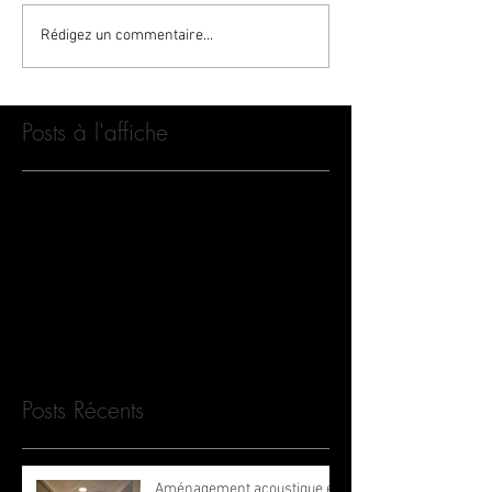
Rédigez un commentaire...
Posts à l'affiche
Revenez bientôt
Dès que de nouveaux posts
seront publiés, vous les verrez
ici.
Posts Récents
Aménagement acoustique en