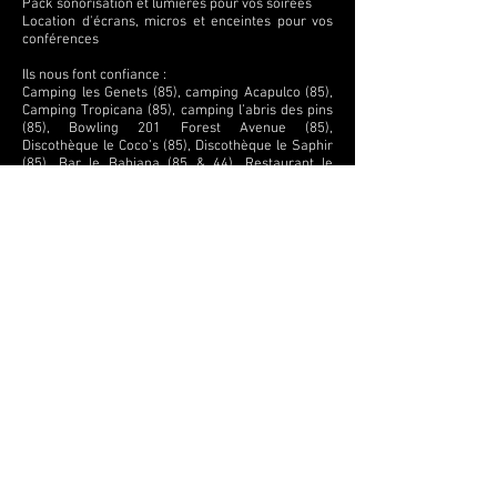
Pack sonorisation et lumières pour vos soirées
Location d'écrans, micros et enceintes pour vos
conférences
Ils nous font confiance :
Camping les Genets (85), camping Acapulco (85),
Camping Tropicana (85), camping l’abris des pins
(85), Bowling 201 Forest Avenue (85),
Discothèque le Coco’s (85), Discothèque le Saphir
(85), Bar le Bahiana (85 & 44), Restaurant le
Martinet (85), Comité des fêtes du Perrier (85),
Discothèque le Saintes Vegas (17),Le QG (85),
King Glace (85), …
Distributeur des marques :
Bose PRO, Pioneer, Audiophony, Contest, Starway,
Griven, Pearl River, Createled, Laserworld,
Varilite, Work, Wireless solution, hazebase,
Universal effect, crealed, Antari, Nicols, Dynacord,
Executive audio, Expelec, Pixxaro, Daslight,
Sunlite, Isolution, SX Lighting, Mobil truss, Licialed,
RCF, QSC, Sennheiser, Neumann, Tascam, Fostex,
Ortofon, Apart, Australian Monitor, Shure, HK,
Mitsubishi, Epson, Ecler, Allen & Heath, Performas,
…