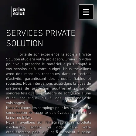
SERVICES PRIVATE
SOLUTION
Forte de son expérience, la société Private
Solution étudiera votre projet son, lumière & vidéo
pour vous prescrire le matériel le plus adapté à
vos besoins et à votre budget. Nous travaillons
avec des marques reconnues dans ce secteur
d’activité, garantissant des produits fiables et
robustes. Nous intervenons aussi dans la pose de
systèmes de protection auditive et nuisances
sonores tels que les limiteurs de son (suite à une
étude acoustique ou à des problèmes de
voisinages).
Nous équipons les campings pour les systèmes de
sonorisation de sécurité et d’évacuation relatif à
la norme EN54.
Nous travaillons sur l'intégration des produits
d'éclairage, sonore ou vidéo dans votre
établissement pour que ceux-ci soient à peine