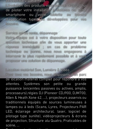
perceptible visuellement.
L'évolution des produits vous permet aujourd'hui
de piloter votre installation à distance via votre
smartphone ou votre tablette au travers
d'application types ou développées pour vos
besoins.
Service après vente, dépannage
Notre équipe est à votre disposition pour toute
question technique afin de vous apporter une
réponse immédiate ; en cas de problème
technique ou panne, nous nous engageons à
intervenir le plus rapidement possible et à vous
proposer une solution de dépannage.
Location matériel Son, Lumière & Vidéo
Pour tous vos besoins, nous disposons d’un parc
de location matériel complet pour répondre à vos
attentes. Systèmes son petite ou grande
puissance (enceintes passives ou actives, amplis,
processeurs),régies DJ (Pioneer CDJ900, DJM700,
Allen & Heath Xone 42, …), projecteurs asservis ou
traditionnels équipés de sources lumineuses à
lampes ou à leds (Scans, Lyres, Projecteurs PAR
LED, éclairage architectural, laser, logiciel de
pilotage type sunlite), vidéoprojecteurs & écrans
de projection, Structure alu Quatro, Praticables de
scène, …