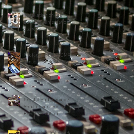
Bornes interactives
Installation prises
audio et alimentation
étanche
Pilotage lumière DMX
sunlight Stick - Private
Solution
Prestation Technique
Son Lumière Vidéo -
Private Solution
Installation limiteur de