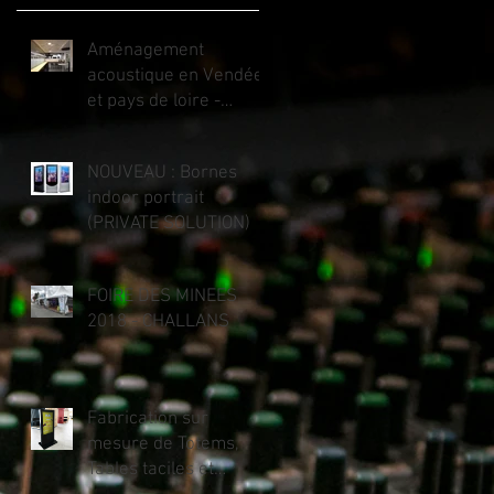
Aménagement
acoustique en Vendée
et pays de loire -
Private Solution
NOUVEAU : Bornes
indoor portrait
(PRIVATE SOLUTION)
FOIRE DES MINEES
2018 - CHALLANS
Fabrication sur
mesure de Totems,
Tables taciles et