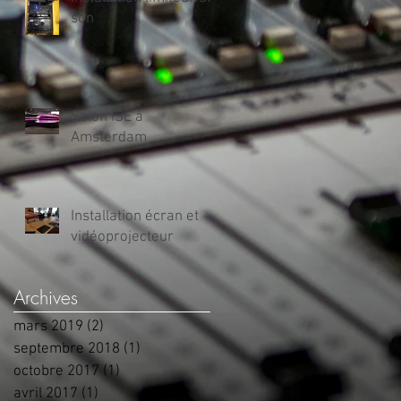
son
Salon ISE à
Amsterdam
Installation écran et
vidéoprojecteur
Archives
mars 2019
(2)
2 posts
septembre 2018
(1)
1 post
octobre 2017
(1)
1 post
avril 2017
(1)
1 post