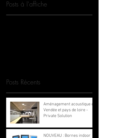
Posts à l'affiche
Revenez bientôt
Dès que de nouveaux posts
seront publiés, vous les verrez
ici.
Posts Récents
Aménagement acoustique en
Vendée et pays de loire -
Private Solution
NOUVEAU : Bornes indoor